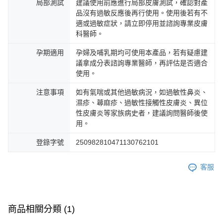
局部測試
建議使用前應進行局部皮膚測試，確認對產
品沒有過敏反應後再行使用。使用後若有不
適或過敏症狀，請立即停用並諮詢專業皮膚
科醫師。
孕期適用
孕婦及哺乳期均可使用本產品，若有疑慮建
議拿成分表諮詢專業醫師，再評估是否適合
使用。
注意事項
如有氣喘或其他過敏病況，如過敏性鼻炎、
濕疹、蕁麻疹、過敏性接觸性皮膚炎、異位
性皮膚炎等家族病史者，建議詢問醫師後使
用。
登錄字號
250982810471130762101
客服
商品相關分類 (1)