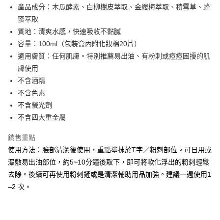
產品成分：木瓜酵素、白柳樹皮萃取、金縷梅萃取、積雪草、蜂
7-11取貨付款
蜜萃取
每筆NT$70，滿NT$899(含以上)免運費
質地：清爽水感，快速吸收不黏膩
付款後7-11取貨
容量：100ml（包裝盒內附化妝棉20片）
每筆NT$70，滿NT$899(含以上)免運費
適用膚質：任何肌膚。特別推薦易出油、有粉刺或痘痘困擾的肌
膚使用
宅配(郵局)
不含酒精
每筆NT$80，滿NT$899(含以上)免運費
不含色素
宅配
不含螢光劑
每筆NT$80，滿NT$899(含以上)免運費
不含四大重金屬
銷售重點
使用方法：臉部清潔後使用，重點塗抹於T字／粉刺部位。可日用或
濕敷易出油部位，約5~10分鐘後取下，即可將軟化浮出的粉刺輕鬆
去除。後續可再使用粉刺鏟或是清潔輔助用品加強。建議一週使用1
–2 次。