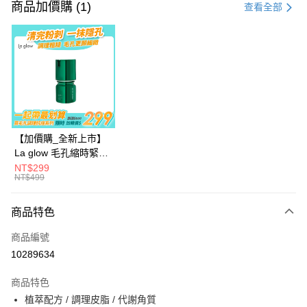
信用卡一次付款
商品加價購 (1)
查看全部
信用卡分期付款
3 期 0 利率 每期
NT$133
21家銀行
6 期 0 利率 每期
NT$66
21家銀行
合作金庫商業銀行
第一商業銀行
華南商業銀行
彰化商業銀行
合作金庫商業銀行
第一商業銀行
超商取貨付款
上海商業儲蓄銀行
台北富邦商業銀行
華南商業銀行
彰化商業銀行
國泰世華商業銀行
兆豐國際商業銀行
LINE Pay
上海商業儲蓄銀行
台北富邦商業銀行
臺灣中小企業銀行
台中商業銀行
國泰世華商業銀行
兆豐國際商業銀行
【加價購_全新上市】
匯豐（台灣）商業銀行
華泰商業銀行
街口支付
臺灣中小企業銀行
台中商業銀行
La glow 毛孔縮時緊緻
聯邦商業銀行
遠東國際商業銀行
匯豐（台灣）商業銀行
華泰商業銀行
精華40ml
NT$299
ATM付款
元大商業銀行
永豐商業銀行
NT$499
聯邦商業銀行
遠東國際商業銀行
玉山商業銀行
星展（台灣）商業銀行
元大商業銀行
永豐商業銀行
台新國際商業銀行
中國信託商業銀行
運送方式
玉山商業銀行
星展（台灣）商業銀行
商品特色
台灣樂天信用卡公司
台新國際商業銀行
中國信託商業銀行
全家取貨付款
商品編號
台灣樂天信用卡公司
每筆NT$70，滿NT$899(含以上)免運費
10289634
付款後全家取貨
商品特色
每筆NT$70，滿NT$899(含以上)免運費
植萃配方 / 調理皮脂 / 代謝角質