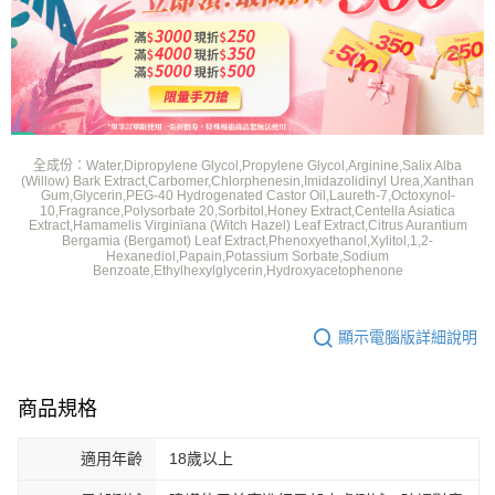
全成份：Water,Dipropylene Glycol,Propylene Glycol,Arginine,Salix Alba
(Willow) Bark Extract,Carbomer,Chlorphenesin,Imidazolidinyl Urea,Xanthan
Gum,Glycerin,PEG-40 Hydrogenated Castor Oil,Laureth-7,Octoxynol-
10,Fragrance,Polysorbate 20,Sorbitol,Honey Extract,Centella Asiatica
Extract,Hamamelis Virginiana (Witch Hazel) Leaf Extract,Citrus Aurantium
Bergamia (Bergamot) Leaf Extract,Phenoxyethanol,Xylitol,1,2-
Hexanediol,Papain,Potassium Sorbate,Sodium
Benzoate,Ethylhexylglycerin,Hydroxyacetophenone
顯示電腦版詳細說明
商品規格
適用年齡
18歲以上