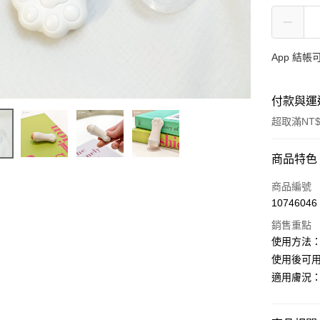
App 結
付款與運
超取滿NT$
付款方式
商品特色
信用卡一
商品編號
10746046
信用卡分
銷售重點
3 期 
使用方法
6 期 
合作金
使用後可
華南商
適用膚況
合作金
超商取貨
上海商
華南商
國泰世
LINE Pay
上海商
臺灣中