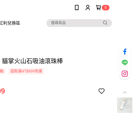
0
紅利兌換區
low 貓掌火山石吸油滾珠棒
活動
超取滿NT$899免運
99