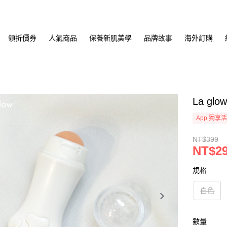
領折價券
人氣商品
保養新肌美學
品牌故事
海外訂購
La g
App 獨享
NT$399
NT$2
規格
白色
數量