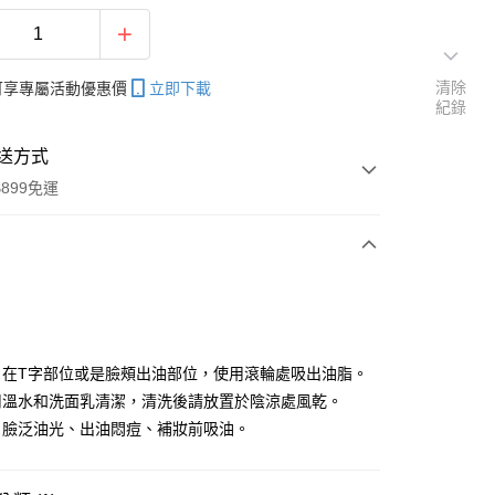
清除
帳可享專屬活動優惠價
立即下載
紀錄
送方式
899免運
次付款
期付款
0 利率 每期
NT$99
21家銀行
：在T字部位或是臉頰出油部位，使用滾輪處吸出油脂。
0 利率 每期
NT$49
21家銀行
庫商業銀行
第一商業銀行
用溫水和洗面乳清潔，清洗後請放置於陰涼處風乾。
業銀行
彰化商業銀行
：臉泛油光、出油悶痘、補妝前吸油。
庫商業銀行
第一商業銀行
付款
業儲蓄銀行
台北富邦商業銀行
業銀行
彰化商業銀行
華商業銀行
兆豐國際商業銀行
業儲蓄銀行
台北富邦商業銀行
小企業銀行
台中商業銀行