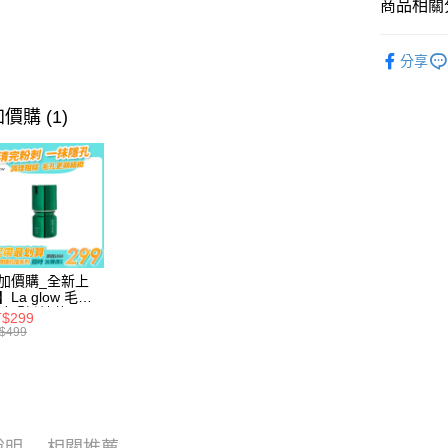
國泰世
商品相關分
匯豐（
街口支付
臺灣中
聯邦商
毛孔調理
匯豐（
ATM付款
元大商
分享
聯邦商
玉山商
元大商
台新國
玉山商
價購 (1)
運送方式
台灣樂
台新國
台灣樂
全家取貨
每筆NT$7
付款後全
每筆NT$7
加價購_全新上
7-11取貨
】La glow 毛孔
時緊緻精華40ml
每筆NT$7
$299
$499
付款後7-1
每筆NT$7
宅配(郵局)
每筆NT$8
說明
相關推薦