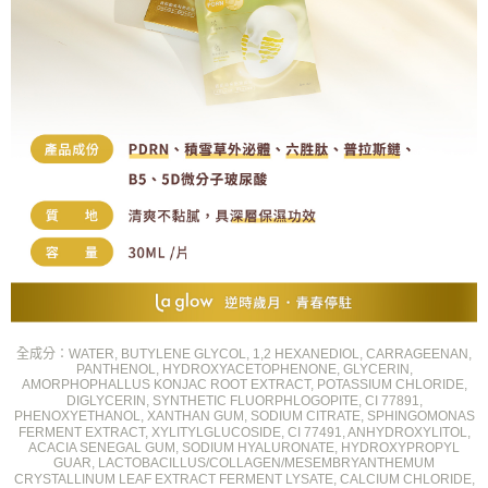
全成分：
WATER, BUTYLENE GLYCOL, 1,2 HEXANEDIOL, CARRAGEENAN,
PANTHENOL, HYDROXYACETOPHENONE, GLYCERIN,
AMORPHOPHALLUS KONJAC ROOT EXTRACT, POTASSIUM CHLORIDE,
DIGLYCERIN, SYNTHETIC FLUORPHLOGOPITE, CI 77891,
PHENOXYETHANOL, XANTHAN GUM, SODIUM CITRATE, SPHINGOMONAS
FERMENT EXTRACT, XYLITYLGLUCOSIDE, CI 77491, ANHYDROXYLITOL,
ACACIA SENEGAL GUM, SODIUM HYALURONATE, HYDROXYPROPYL
GUAR, LACTOBACILLUS/COLLAGEN/MESEMBRYANTHEMUM
CRYSTALLINUM LEAF EXTRACT FERMENT LYSATE, CALCIUM CHLORIDE,