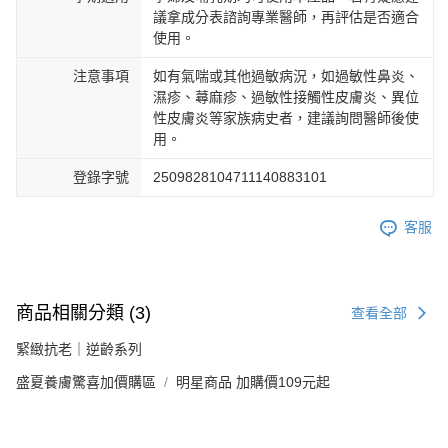
議拿成分表諮詢專業醫師，再評估是否適合
使用。
注意事項
如有氣喘或其他過敏病況，如過敏性鼻炎、
濕疹、蕁麻疹、過敏性接觸性皮膚炎、異位
性皮膚炎等家族病史者，建議詢問醫師後使
用。
登錄字號
2509828104711140883101
客服
商品相關分類 (3)
查看全部
緊緻抗老｜逆齡系列
盛夏養膚驚喜加價購區
明星商品 加購價109元起