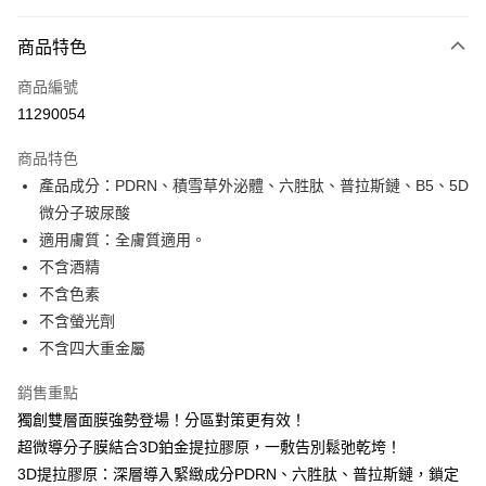
付款方式
商品特色
信用卡一次付款
商品編號
信用卡分期付款
11290054
3 期 0 利率 每期
NT$39
21家銀行
商品特色
6 期 0 利率 每期
NT$19
21家銀行
合作金庫商業銀行
第一商業銀行
產品成分：PDRN、積雪草外泌體、六胜肽、普拉斯鏈、B5、5D
華南商業銀行
彰化商業銀行
合作金庫商業銀行
第一商業銀行
超商取貨付款
微分子玻尿酸
上海商業儲蓄銀行
台北富邦商業銀行
華南商業銀行
彰化商業銀行
國泰世華商業銀行
兆豐國際商業銀行
適用膚質：全膚質適用。
LINE Pay
上海商業儲蓄銀行
台北富邦商業銀行
臺灣中小企業銀行
台中商業銀行
不含酒精
國泰世華商業銀行
兆豐國際商業銀行
匯豐（台灣）商業銀行
華泰商業銀行
街口支付
臺灣中小企業銀行
台中商業銀行
不含色素
聯邦商業銀行
遠東國際商業銀行
匯豐（台灣）商業銀行
華泰商業銀行
不含螢光劑
ATM付款
元大商業銀行
永豐商業銀行
聯邦商業銀行
遠東國際商業銀行
不含四大重金屬
玉山商業銀行
星展（台灣）商業銀行
元大商業銀行
永豐商業銀行
台新國際商業銀行
中國信託商業銀行
運送方式
玉山商業銀行
星展（台灣）商業銀行
銷售重點
台灣樂天信用卡公司
台新國際商業銀行
中國信託商業銀行
全家取貨付款
獨創雙層面膜強勢登場！分區對策更有效！
台灣樂天信用卡公司
每筆NT$70，滿NT$899(含以上)免運費
超微導分子膜結合3D鉑金提拉膠原，一敷告別鬆弛乾垮！
3D提拉膠原：深層導入緊緻成分PDRN、六胜肽、普拉斯鏈，鎖定