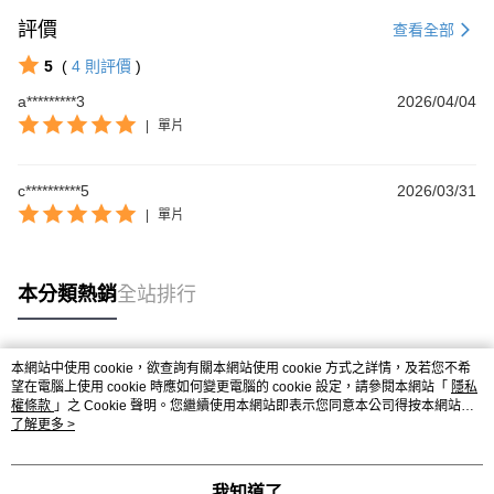
評價
查看全部
5
(
4
則評價
)
a*********3
2026/04/04
|
單片
c**********5
2026/03/31
|
單片
本分類熱銷
全站排行
本網站中使用 cookie，欲查詢有關本網站使用 cookie 方式之詳情，及若您不希
熱門標籤
望在電腦上使用 cookie 時應如何變更電腦的 cookie 設定，請參閱本網站「
隱私
權條款
」之 Cookie 聲明。您繼續使用本網站即表示您同意本公司得按本網站使
用條款之 Cookie 聲明使用 cookie。
了解更多 >
我知道了