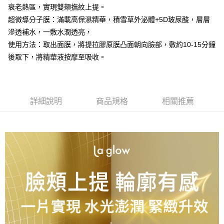
付款後全家取貨
衰老熱區，實現雙頰撫紋上提。
每筆NT$70，滿NT$899(含以上)免運費
超微導分子膜：滿載高保濕精華，積雪草外泌體+5D玻尿酸，層層
7-11取貨付款
滲透補水，一敷水潤透亮，
使用方法：取出面膜，將提拉膠原膜凸面朝向臉部，敷約10-15分鐘
每筆NT$70，滿NT$899(含以上)免運費
後取下，將精華液按摩至吸收。
付款後7-11取貨
每筆NT$70，滿NT$899(含以上)免運費
宅配(郵局)
詳細說明
商品規格
相關推薦
每筆NT$80，滿NT$899(含以上)免運費
宅配
每筆NT$80，滿NT$899(含以上)免運費