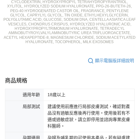
CYCLODEXTRIN, HYDROXYPROPYL TETRAHYDROPYRANTRIOL,
XYLITOL, HYDROLYZED SODIUM HYALURONATE, PPG-26-BUTETH-26,
PEG-40 HYDROGENATED CASTOR OIL, FRAGRANCE, PENTYLENE
GLYCOL, CAPRYLYL GLYCOL, TIN OXIDE, ETHYLHEXYLGLYCERIN,
POLYGLUTAMIC ACID, GLUCOSE, SODIUM DNA, CENTELLA ASIATICA LEAF
VESICLES, CHONDRUS CRISPUS, HYDROLYZED HYALURONIC ACID,
HYDROXYPROPYLTRIMONIUM HYALURONATE, TETRADECYL
AMINOBUTYROYLVALYLAMINOBUTYRIC UREA TRIFLUOROACETATE,
ACETYL HEXAPEPTIDE-8, MAGNESIUM CHLORIDE, SODIUM ACETYLATED
HYALURONATE, TOCOPHEROL, MILK EXOSOMES
顯示電腦版詳細說明
商品規格
適用年齡
18歲以上
局部測試
建議使用前應進行局部皮膚測試，確認對產
品沒有過敏反應後再行使用。使用後若有不
適或過敏症狀，請立即停用並諮詢專業皮膚
科醫師。
孕期適用
孕婦及哺乳期均可使用本產品，若有疑慮建