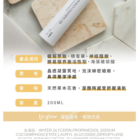
全成份：WATER,GLYCERIN,PROPANEDIOL,SODIUM
COCOAMPHOACETATE,LAURYL GLUCOSIDE,DIPROPYLENE
GLYCOL,SODIUM COCOYL GLUTAMATE,SODIUM COCOYL