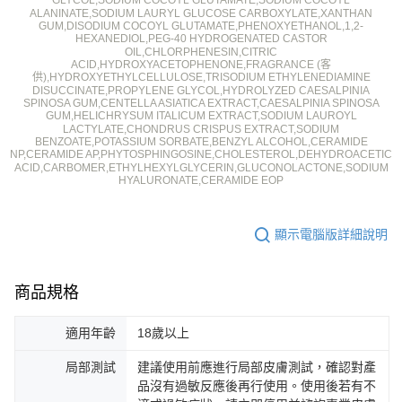
ALANINATE,SODIUM LAURYL GLUCOSE CARBOXYLATE,XANTHAN
GUM,DISODIUM COCOYL GLUTAMATE,PHENOXYETHANOL,1,2-
HEXANEDIOL,PEG-40 HYDROGENATED CASTOR
OIL,CHLORPHENESIN,CITRIC
ACID,HYDROXYACETOPHENONE,FRAGRANCE (
客
供
),HYDROXYETHYLCELLULOSE,TRISODIUM ETHYLENEDIAMINE
DISUCCINATE,PROPYLENE GLYCOL,HYDROLYZED CAESALPINIA
SPINOSA GUM,CENTELLA ASIATICA EXTRACT,CAESALPINIA SPINOSA
GUM,HELICHRYSUM ITALICUM EXTRACT,SODIUM LAUROYL
LACTYLATE,CHONDRUS CRISPUS EXTRACT,SODIUM
BENZOATE,POTASSIUM SORBATE,BENZYL ALCOHOL,CERAMIDE
NP,CERAMIDE AP,PHYTOSPHINGOSINE,CHOLESTEROL,DEHYDROACETIC
ACID,CARBOMER,ETHYLHEXYLGLYCERIN,GLUCONOLACTONE,SODIUM
HYALURONATE,CERAMIDE EOP
顯示電腦版詳細說明
商品規格
適用年齡
18歲以上
局部測試
建議使用前應進行局部皮膚測試，確認對產
品沒有過敏反應後再行使用。使用後若有不