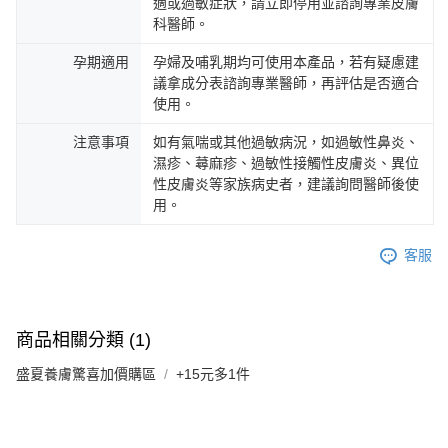
適或過敏症狀，請立即停用並諮詢專業皮膚
科醫師。
孕期適用
孕婦及哺乳期均可使用本產品，若有疑慮建
議拿成分表諮詢專業醫師，再評估是否適合
使用。
注意事項
如有氣喘或其他過敏病況，如過敏性鼻炎、
濕疹、蕁麻疹、過敏性接觸性皮膚炎、異位
性皮膚炎等家族病史者，建議詢問醫師後使
用。
客服
商品相關分類 (1)
盛夏養膚驚喜加價購區
+15元多1件