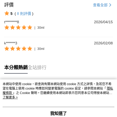
評價
查看全部
5
(
8
則評價
)
t*********8
2026/04/15
|
30ml
k*******3
2026/02/08
|
30ml
本分類熱銷
全站排行
本網站中使用 cookie，欲查詢有關本網站使用 cookie 方式之詳情，及若您不希
熱門標籤
望在電腦上使用 cookie 時應如何變更電腦的 cookie 設定，請參閱本網站「
隱私
權條款
」之 Cookie 聲明。您繼續使用本網站即表示您同意本公司得按本網站使
用條款之 Cookie 聲明使用 cookie。
了解更多 >
我知道了