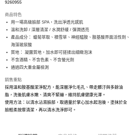
9260955
3 期 0 利率 每期
NT$53
21家銀行
商品特色
6 期 0 利率 每期
NT$26
21家銀行
合作金庫商業銀行
第一商業銀行
用一場高級臉部 SPA，洗出淨透光感肌
華南商業銀行
彰化商業銀行
合作金庫商業銀行
第一商業銀行
超商取貨付款
溫和洗卸 / 深層清潔 / 水潤舒緩 / 彈潤透亮
上海商業儲蓄銀行
台北富邦商業銀行
華南商業銀行
彰化商業銀行
國泰世華商業銀行
兆豐國際商業銀行
產品成分： 蠟菊萃取、積雪草、神經醯胺、胺基酸界面活性劑、
LINE Pay
上海商業儲蓄銀行
台北富邦商業銀行
臺灣中小企業銀行
台中商業銀行
海藻玻尿酸
國泰世華商業銀行
兆豐國際商業銀行
匯豐（台灣）商業銀行
華泰商業銀行
街口支付
臺灣中小企業銀行
台中商業銀行
質地： 凝露質地，加水即可搓揉出細緻泡沫
聯邦商業銀行
遠東國際商業銀行
匯豐（台灣）商業銀行
華泰商業銀行
不含酒精、不含色素、不含螢光劑
ATM付款
元大商業銀行
永豐商業銀行
聯邦商業銀行
遠東國際商業銀行
通過四大重金屬檢測
玉山商業銀行
星展（台灣）商業銀行
元大商業銀行
永豐商業銀行
台新國際商業銀行
中國信託商業銀行
運送方式
玉山商業銀行
星展（台灣）商業銀行
銷售重點
台灣樂天信用卡公司
台新國際商業銀行
中國信託商業銀行
全家取貨付款
採用溫和胺基酸潔淨配方，能深層淨化毛孔、帶走髒汙與多餘油
台灣樂天信用卡公司
每筆NT$70，滿NT$899(含以上)免運費
脂，洗後肌膚水嫩、清爽不緊繃，維持肌膚健康光澤。
使用方法：以清水沾濕臉部，取適量於掌心加水起泡後，塗抹於全
付款後全家取貨
臉輕柔按摩清潔，再以清水洗淨即可。
每筆NT$70，滿NT$899(含以上)免運費
7-11取貨付款
每筆NT$70，滿NT$899(含以上)免運費