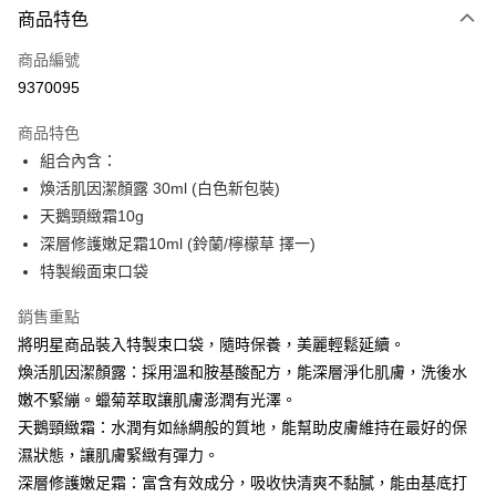
商品特色
信用卡一次付款
商品編號
信用卡分期付款
9370095
3 期 0 利率 每期
NT$109
21家銀行
商品特色
6 期 0 利率 每期
NT$54
21家銀行
合作金庫商業銀行
第一商業銀行
組合內含：
華南商業銀行
彰化商業銀行
合作金庫商業銀行
第一商業銀行
超商取貨付款
煥活肌因潔顏露 30ml (白色新包裝)
上海商業儲蓄銀行
台北富邦商業銀行
華南商業銀行
彰化商業銀行
國泰世華商業銀行
兆豐國際商業銀行
天鵝頸緻霜10g
LINE Pay
上海商業儲蓄銀行
台北富邦商業銀行
臺灣中小企業銀行
台中商業銀行
深層修護嫩足霜10ml (鈴蘭/檸檬草 擇一)
國泰世華商業銀行
兆豐國際商業銀行
匯豐（台灣）商業銀行
華泰商業銀行
街口支付
臺灣中小企業銀行
台中商業銀行
特製緞面束口袋
聯邦商業銀行
遠東國際商業銀行
匯豐（台灣）商業銀行
華泰商業銀行
ATM付款
元大商業銀行
永豐商業銀行
銷售重點
聯邦商業銀行
遠東國際商業銀行
玉山商業銀行
星展（台灣）商業銀行
元大商業銀行
永豐商業銀行
將明星商品裝入特製束口袋，隨時保養，美麗輕鬆延續。
台新國際商業銀行
中國信託商業銀行
運送方式
玉山商業銀行
星展（台灣）商業銀行
煥活肌因潔顏露：採用溫和胺基酸配方，能深層淨化肌膚，洗後水
台灣樂天信用卡公司
台新國際商業銀行
中國信託商業銀行
全家取貨付款
嫩不緊繃。蠟菊萃取讓肌膚澎潤有光澤。
台灣樂天信用卡公司
每筆NT$70，滿NT$899(含以上)免運費
天鵝頸緻霜：水潤有如絲綢般的質地，能幫助皮膚維持在最好的保
濕狀態，讓肌膚緊緻有彈力。
付款後全家取貨
深層修護嫩足霜：富含有效成分，吸收快清爽不黏膩，能由基底打